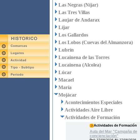
Las Negras (Níjar)
Las Tres Villas
Laujar de Andarax
Líjar
Los Gallardos
Los Lobos (Cuevas del Almanzora)
Lubrín
Lucainena de las Torres
Lucainena (Alcolea)
Lúcar
Macael
María
Mojácar
Acontecimientos Especiales
Actividades Aire Libre
Actividades de Formación
Actividades de Formación
Aula del Mar "Campaña de
concienciación"
Del:
27/08/2026
Al:
27/08/2026