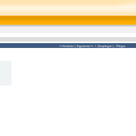
<<Anterior
|
Siguiente>>
+ Desplegar
|
- Plegar