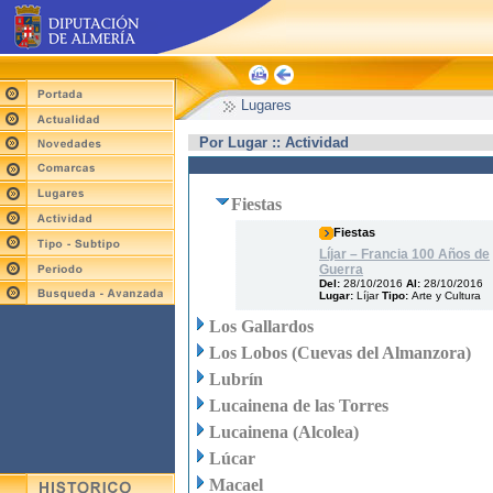
Lugares
Por Lugar :: Actividad
Fiestas
Fiestas
Líjar – Francia 100 Años de
Guerra
Del:
28/10/2016
Al:
28/10/2016
Lugar:
Líjar
Tipo:
Arte y Cultura
Los Gallardos
Los Lobos (Cuevas del Almanzora)
Lubrín
Lucainena de las Torres
Lucainena (Alcolea)
Lúcar
Macael