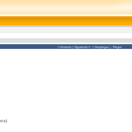
<<Anterior
|
Siguiente>>
+ Desplegar
|
- Plegar
ora)