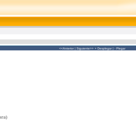
<<Anterior
|
Siguiente>>
+ Desplegar
|
- Plegar
ora)