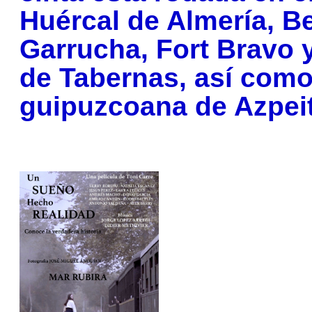
Huércal de Almería, B
Garrucha, Fort Bravo 
de Tabernas, así como 
guipuzcoana de Azpeit