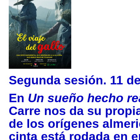
Segunda sesión. 11 de
En
Un sueño hecho re
Carre nos da su propia
de los orígenes almer
cinta está rodada en e