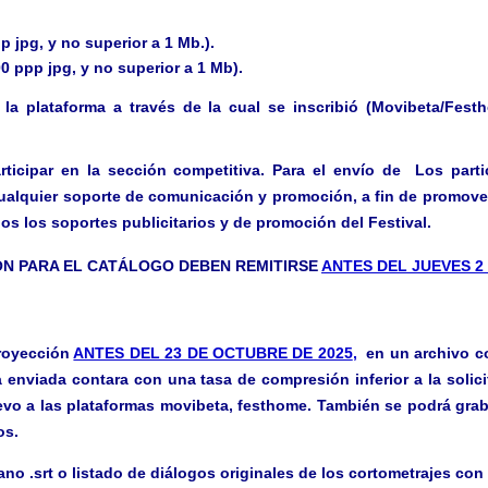
p jpg, y no superior a 1 Mb.).
0 ppp jpg, y no superior a 1 Mb).
 plataforma a través de la cual se inscribió (Movibeta/Festh
icipar en la sección competitiva. Para el envío de Los parti
 cualquier soporte de comunicación y promoción, a fin de promover
s los soportes publicitarios y de promoción del Festival.
ÓN PARA EL CATÁLOGO DEBEN REMITIRSE
ANTES DEL JUEVES 2
proyección
ANTES DEL 23 DE OCTUBRE DE 2025
,
en un
archivo c
a enviada contara con una tasa de compresión inferior a la solici
uevo a las plataformas movibeta, festhome. También se podrá gra
os.
ano .srt
o listado de diálogos originales de los cortometrajes co