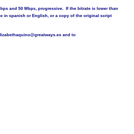
Mbps and 50 Mbps
, progressive. If the bitrate is lower than
le in spanish or English, or a copy of the original script
lizabethaquino@greatways.es
and to