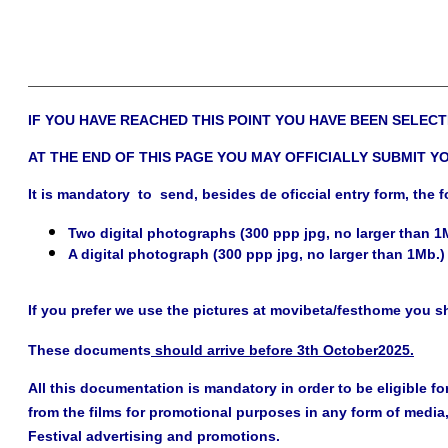
____________________________________________________________
IF YOU HAVE REACHED THIS POINT YOU HAVE BEEN SELECT
AT THE END OF THIS PAGE YOU MAY OFFICIALLY SUBMIT Y
It is mandatory to send, besides de oficcial entry form, the 
Two digital photographs
(300 ppp jpg, no larger than 1
A digital
photograph
(300 ppp jpg, no larger than 1Mb.)
If you prefer we use the pictures at movibeta/festhome you s
These documents
should arrive before 3th October2025.
All this documentation is mandatory in order to be eligible f
from the films for promotional purposes in any form of media
Festival advertising and promotions.