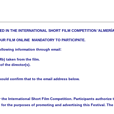
________________________________________________________________
ED IN THE INTERNATIONAL SHORT FILM COMPETITION 'ALMERÍ
OUR FILM ONLINE MANDATORY TO PARTICIPATE.
following information through email
:
Mb) taken from the
film
.
 of the
director
(s).
hould confirm that to the email address below.
or the International Short Film Competition. Participants authoriz
, for the purposes of promoting and advertising this Festival. Th