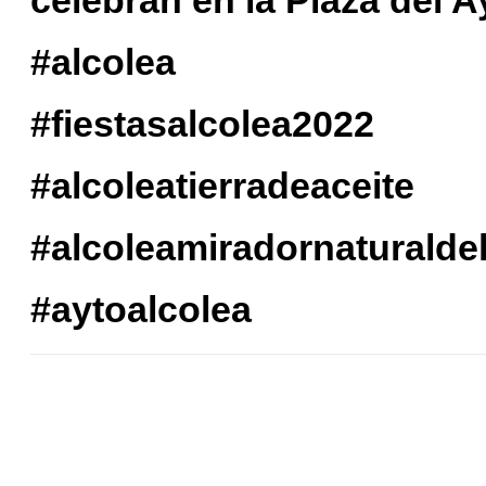
#alcolea
#fiestasalcolea2022
#alcoleatierradeaceite
#alcoleamiradornaturaldel
#aytoalcolea