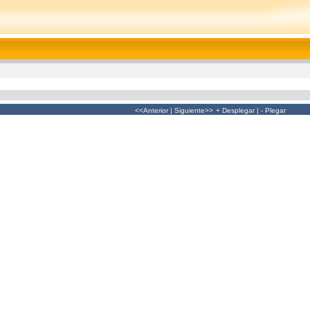
<<Anterior
|
Siguiente>>
+ Desplegar
|
- Plegar