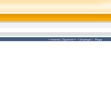
<<Anterior
|
Siguiente>>
+ Desplegar
|
- Plegar