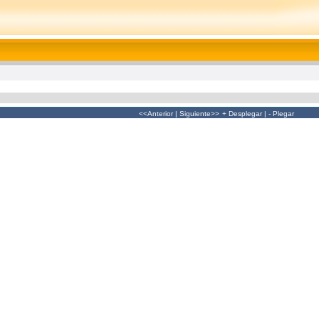
<<Anterior
|
Siguiente>>
+ Desplegar
|
- Plegar