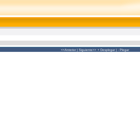
<<Anterior
|
Siguiente>>
+ Desplegar
|
- Plegar