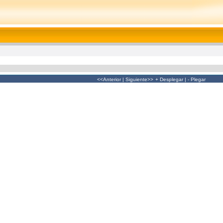
<<Anterior
|
Siguiente>>
+ Desplegar
|
- Plegar