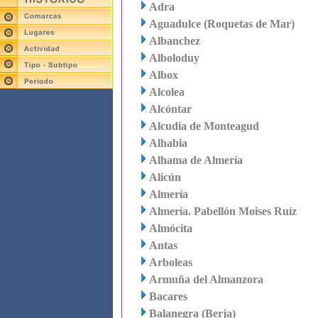
Adra
Aguadulce (Roquetas de Mar)
Albanchez
Alboloduy
Albox
Alcolea
Alcóntar
Alcudia de Monteagud
Alhabia
Alhama de Almería
Alicún
Almería
Almería. Pabellón Moises Ruíz
Almócita
Antas
Arboleas
Armuña del Almanzora
Bacares
Balanegra (Berja)