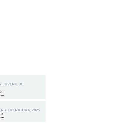
 Y JUVENIL DE
025
ura
R Y LITERATURA, 2025
025
ura