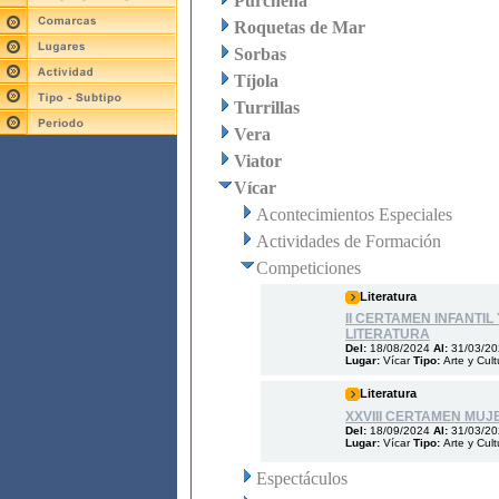
Purchena
Roquetas de Mar
Sorbas
Tíjola
Turrillas
Vera
Viator
Vícar
Acontecimientos Especiales
Actividades de Formación
Competiciones
Literatura
II CERTAMEN INFANTIL
LITERATURA
Del:
18/08/2024
Al:
31/03/2
Lugar:
Vícar
Tipo:
Arte y Cult
Literatura
XXVIII CERTAMEN MUJE
Del:
18/09/2024
Al:
31/03/2
Lugar:
Vícar
Tipo:
Arte y Cult
Espectáculos