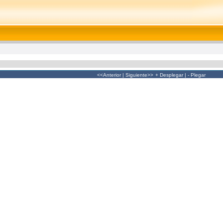
<<Anterior
|
Siguiente>>
+ Desplegar
|
- Plegar