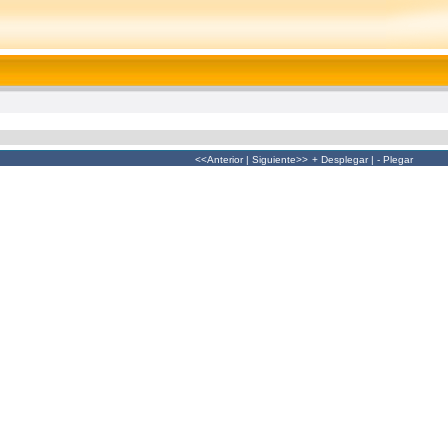
<<Anterior
|
Siguiente>>
+ Desplegar
|
- Plegar