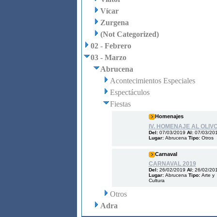
Vícar
Zurgena
(Not Categorized)
02 - Febrero
03 - Marzo
Abrucena
Acontecimientos Especiales
Espectáculos
Fiestas
Homenajes
IV. HOMENAJE AL OLIV
Del:
07/03/2019
Al:
07/03/20
Lugar:
Abrucena
Tipo:
Otros
Carnaval
CARNAVAL 2019
Del:
26/02/2019
Al:
26/02/20
Lugar:
Abrucena
Tipo:
Arte y
Cultura
Otros
Adra