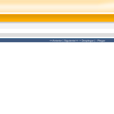
<<Anterior
|
Siguiente>>
+ Desplegar
|
- Plegar