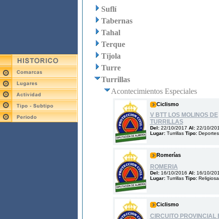
Suflí
Tabernas
Tahal
Terque
Tíjola
Turre
Turrillas
Acontecimientos Especiales
Ciclismo
V BTT LOS MOLINOS DE
TURRILLAS
Del:
22/10/2017
Al:
22/10/20
Lugar:
Turrillas
Tipo:
Deportes
Romerías
ROMERIA
Del:
16/10/2016
Al:
16/10/20
Lugar:
Turrillas
Tipo:
Religiosa
Ciclismo
CIRCUITO PROVINCIAL 