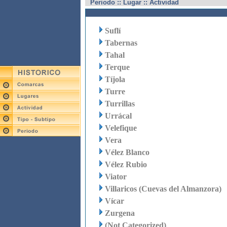
Periodo :: Lugar :: Actividad
Suflí
Tabernas
Tahal
Terque
Tíjola
Turre
Turrillas
Urrácal
Velefique
Vera
Vélez Blanco
Vélez Rubio
Viator
Villaricos (Cuevas del Almanzora)
Vícar
Zurgena
(Not Categorized)