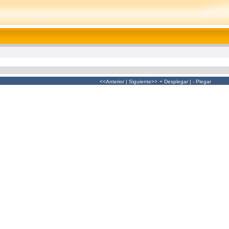
<<Anterior
|
Siguiente>>
+ Desplegar
|
- Plegar