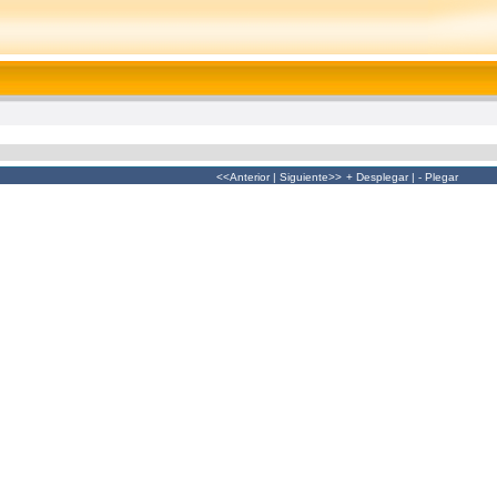
<<Anterior
|
Siguiente>>
+ Desplegar
|
- Plegar