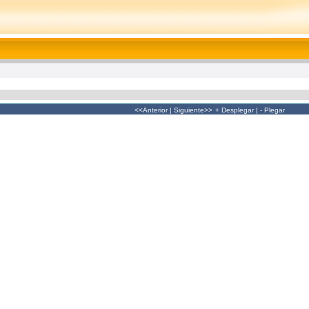
<<Anterior
|
Siguiente>>
+ Desplegar
|
- Plegar