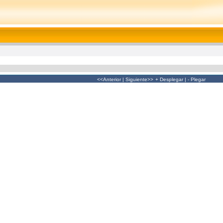
<<Anterior
|
Siguiente>>
+ Desplegar
|
- Plegar