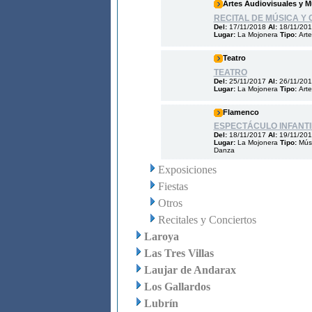
Artes Audiovisuales y M
RECITAL DE MÚSICA Y 
Del:
17/11/2018
Al:
18/11/20
Lugar:
La Mojonera
Tipo:
Arte
Teatro
TEATRO
Del:
25/11/2017
Al:
26/11/20
Lugar:
La Mojonera
Tipo:
Arte
Flamenco
ESPECTÁCULO INFANTI
Del:
18/11/2017
Al:
19/11/20
Lugar:
La Mojonera
Tipo:
Mús
Danza
Exposiciones
Fiestas
Otros
Recitales y Conciertos
Laroya
Las Tres Villas
Laujar de Andarax
Los Gallardos
Lubrín