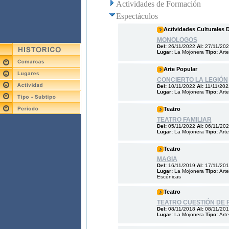
Actividades de Formación
Espectáculos
Actividades Culturales 
MONOLOGOS
Del:
26/11/2022
Al:
27/11/20
Lugar:
La Mojonera
Tipo:
Arte
Arte Popular
CONCIERTO LA LEGIÓN
Del:
10/11/2022
Al:
11/11/202
Lugar:
La Mojonera
Tipo:
Arte
Teatro
TEATRO FAMILIAR
Del:
05/11/2022
Al:
06/11/20
Lugar:
La Mojonera
Tipo:
Arte
Teatro
MAGIA
Del:
16/11/2019
Al:
17/11/20
Lugar:
La Mojonera
Tipo:
Arte
Escénicas
Teatro
TEATRO CUESTIÓN DE 
Del:
08/11/2018
Al:
08/11/20
Lugar:
La Mojonera
Tipo:
Arte