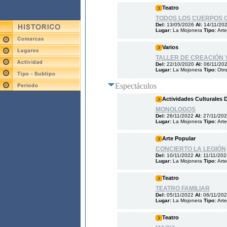
Teatro
TODOS LOS CUERPOS 
Del:
13/05/2026
Al:
14/11/20
Lugar:
La Mojonera
Tipo:
Art
Varios
TALLER DE CREACIÓN 
Del:
22/10/2020
Al:
06/11/20
Lugar:
La Mojonera
Tipo:
Otr
Espectáculos
Actividades Culturales 
MONOLOGOS
Del:
26/11/2022
Al:
27/11/20
Lugar:
La Mojonera
Tipo:
Arte
Arte Popular
CONCIERTO LA LEGIÓN
Del:
10/11/2022
Al:
11/11/202
Lugar:
La Mojonera
Tipo:
Arte
Teatro
TEATRO FAMILIAR
Del:
05/11/2022
Al:
06/11/20
Lugar:
La Mojonera
Tipo:
Arte
Teatro