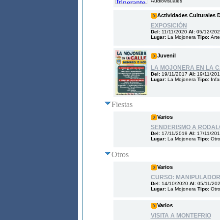
Audiovisuales
Actividades Culturales 
EXPOSICIÓN
Del:
11/11/2020
Al:
05/12/20
Lugar:
La Mojonera
Tipo:
Arte
Juvenil
LA MOJONERA EN LA C
Del:
19/11/2017
Al:
19/11/20
Lugar:
La Mojonera
Tipo:
Infa
Fiestas
Varios
SENDERISMO A RODAL
Del:
17/11/2019
Al:
17/11/20
Lugar:
La Mojonera
Tipo:
Otr
Otros
Varios
CURSO: MANIPULADOR
Del:
14/10/2020
Al:
05/11/20
Lugar:
La Mojonera
Tipo:
Otr
Varios
VISITA A MONTEFRIO