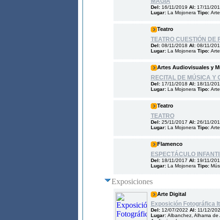
MAGIA
Del:
16/11/2019
Al:
17/11/20
Lugar:
La Mojonera
Tipo:
Art
Teatro
TEATRO CUESTIÓN DE 
Del:
08/11/2018
Al:
08/11/20
Lugar:
La Mojonera
Tipo:
Arte
Artes Audiovisuales y M
RECITAL DE MÚSICA Y 
Del:
17/11/2018
Al:
18/11/20
Lugar:
La Mojonera
Tipo:
Arte
Teatro
TEATRO
Del:
25/11/2017
Al:
26/11/20
Lugar:
La Mojonera
Tipo:
Arte
Flamenco
ESPECTÁCULO INFANTI
Del:
18/11/2017
Al:
19/11/20
Lugar:
La Mojonera
Tipo:
Mús
Exposiciones
Arte Digital
Exposición Fotográfica It
Del:
12/07/2022
Al:
11/12/20
Lugar:
Albanchez, Alhama de A