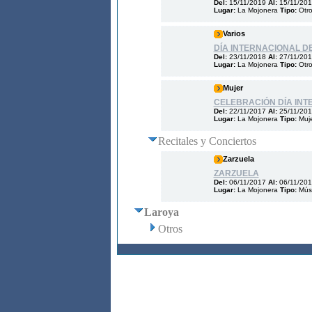
Del:
15/11/2019
Al:
15/11/20
Lugar:
La Mojonera
Tipo:
Otr
Varios
DÍA INTERNACIONAL D
Del:
23/11/2018
Al:
27/11/20
Lugar:
La Mojonera
Tipo:
Otr
Mujer
CELEBRACIÓN DÍA INT
Del:
22/11/2017
Al:
25/11/20
Lugar:
La Mojonera
Tipo:
Muj
Recitales y Conciertos
Zarzuela
ZARZUELA
Del:
06/11/2017
Al:
06/11/20
Lugar:
La Mojonera
Tipo:
Mús
Laroya
Otros