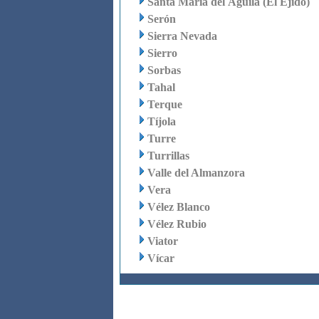
Santa María del Águila (El Ejido)
Serón
Sierra Nevada
Sierro
Sorbas
Tahal
Terque
Tíjola
Turre
Turrillas
Valle del Almanzora
Vera
Vélez Blanco
Vélez Rubio
Viator
Vícar