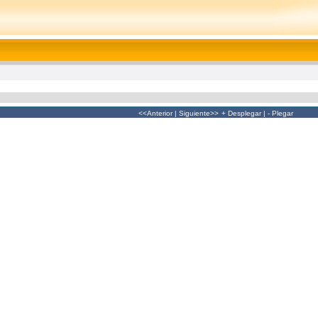
<<Anterior
|
Siguiente>>
+ Desplegar
|
- Plegar