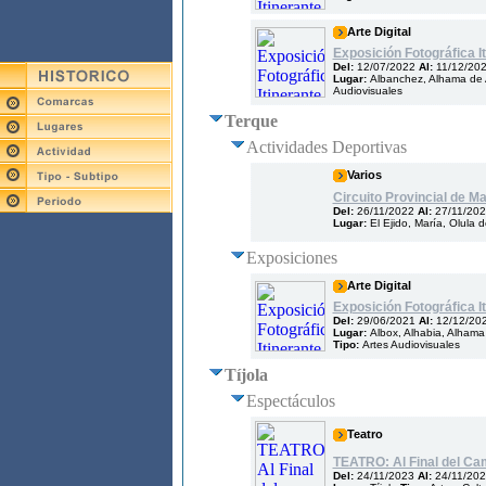
Arte Digital
Exposición Fotográfica It
Del:
12/07/2022
Al:
11/12/20
Lugar:
Albanchez, Alhama de A
Audiovisuales
Terque
Actividades Deportivas
Varios
Circuito Provincial de M
Del:
26/11/2022
Al:
27/11/20
Lugar:
El Ejido, María, Olula 
Exposiciones
Arte Digital
Exposición Fotográfica It
Del:
29/06/2021
Al:
12/12/20
Lugar:
Albox, Alhabia, Alhama
Tipo:
Artes Audiovisuales
Tíjola
Espectáculos
Teatro
TEATRO: Al Final del Ca
Del:
24/11/2023
Al:
24/11/20