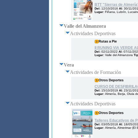
BTT "Sierras de Almería":
Del:
12/10/2016
Al:
30/11/20
Lugar:
Fiñana, Lubrín, Lucaine
Valle del Almanzora
Actividades Deportivas
Rutas a Pie
II RUNING VIA VERDE
Del:
02/11/2022
Al:
07/11/20
Lugar:
Valle del Almanzora
Ti
Vera
Actividades de Formación
Otros Deportes
CURSO DE DESFIBRIL
Del:
15/10/2019
Al:
23/11/20
Lugar:
Almería, Berja, Olula d
Actividades Deportivas
Otros Deportes
Talleres Educativos de P
Del:
03/05/2018
Al:
18/05/20
Lugar:
Almería, Almerimar (El 