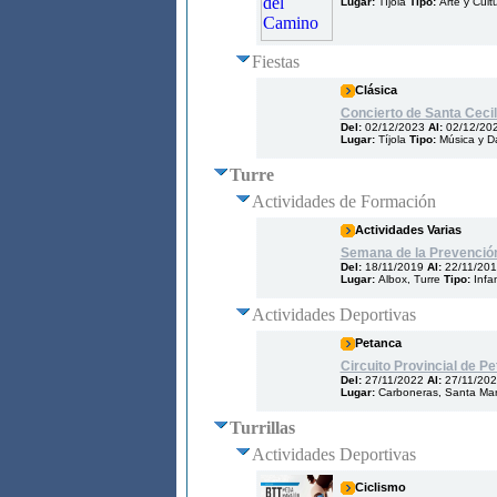
Lugar:
Tíjola
Tipo:
Arte y Cult
Fiestas
Clásica
Concierto de Santa Cecil
Del:
02/12/2023
Al:
02/12/20
Lugar:
Tíjola
Tipo:
Música y D
Turre
Actividades de Formación
Actividades Varias
Semana de la Prevención
Del:
18/11/2019
Al:
22/11/20
Lugar:
Albox, Turre
Tipo:
Infan
Actividades Deportivas
Petanca
Circuito Provincial de P
Del:
27/11/2022
Al:
27/11/20
Lugar:
Carboneras, Santa María
Turrillas
Actividades Deportivas
Ciclismo