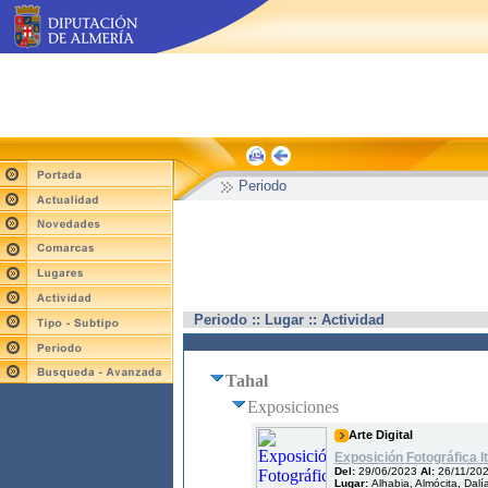
Periodo
Periodo :: Lugar :: Actividad
Tahal
Exposiciones
Arte Digital
Exposición Fotográfica I
Del:
29/06/2023
Al:
26/11/20
Lugar:
Alhabia, Almócita, Dalí