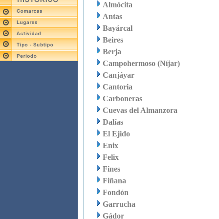
Almócita
Antas
Bayárcal
Beires
Berja
Campohermoso (Níjar)
Canjáyar
Cantoria
Carboneras
Cuevas del Almanzora
Dalías
El Ejido
Enix
Felix
Fines
Fiñana
Fondón
Garrucha
Gádor