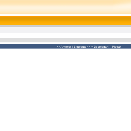
<<Anterior
|
Siguiente>>
+ Desplegar
|
- Plegar