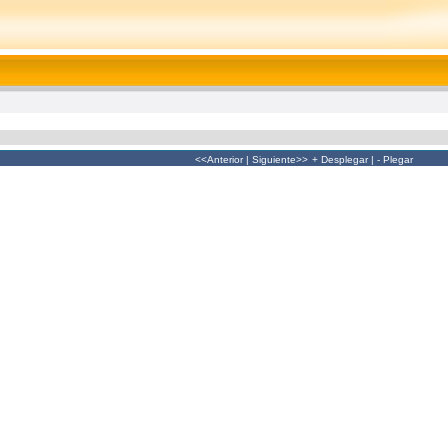
<<Anterior
|
Siguiente>>
+ Desplegar
|
- Plegar