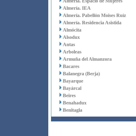
Almería. Espacio de Mujeres
Almería. IEA
Almería. Pabellón Moises Ruíz
Almería. Residencia Asistida
Almócita
Alsodux
Antas
Arboleas
Armuña del Almanzora
Bacares
Balanegra (Berja)
Bayarque
Bayárcal
Beires
Benahadux
Benitagla