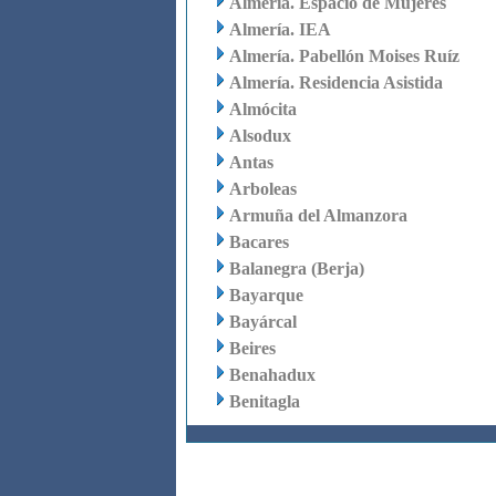
Almería. Espacio de Mujeres
Almería. IEA
Almería. Pabellón Moises Ruíz
Almería. Residencia Asistida
Almócita
Alsodux
Antas
Arboleas
Armuña del Almanzora
Bacares
Balanegra (Berja)
Bayarque
Bayárcal
Beires
Benahadux
Benitagla