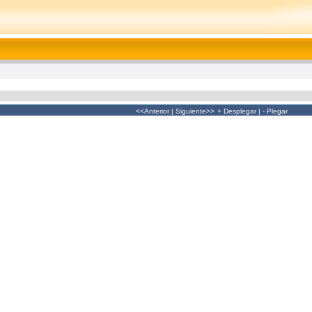
<<Anterior
|
Siguiente>>
+ Desplegar
|
- Plegar