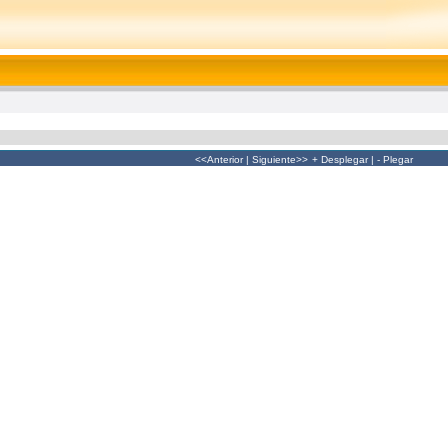
<<Anterior
|
Siguiente>>
+ Desplegar
|
- Plegar