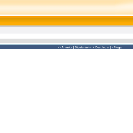
<<Anterior
|
Siguiente>>
+ Desplegar
|
- Plegar