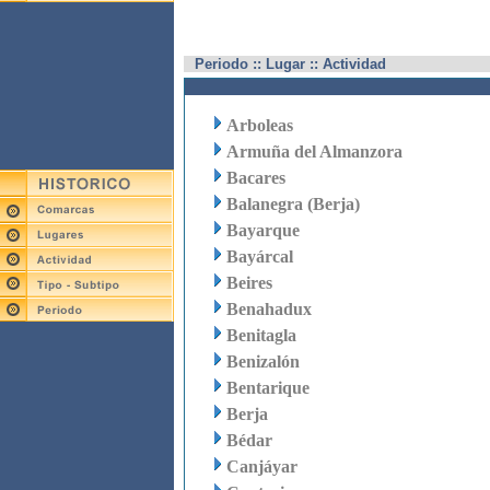
Periodo :: Lugar :: Actividad
Arboleas
Armuña del Almanzora
Bacares
Balanegra (Berja)
Bayarque
Bayárcal
Beires
Benahadux
Benitagla
Benizalón
Bentarique
Berja
Bédar
Canjáyar