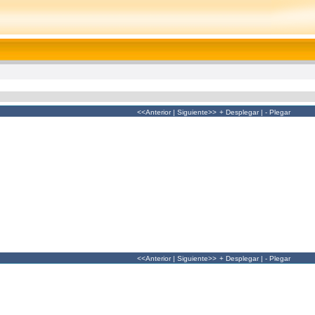
<<Anterior
|
Siguiente>>
+ Desplegar
|
- Plegar
<<Anterior
|
Siguiente>>
+ Desplegar
|
- Plegar