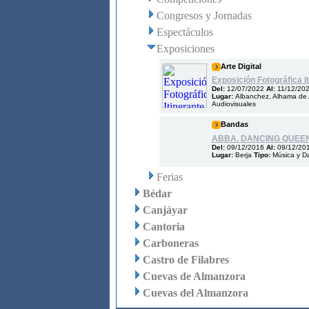
Congresos y Jornadas
Espectáculos
Exposiciones
Arte Digital
Exposición Fotográfica It
Del:
12/07/2022
Al:
11/12/20
Lugar:
Albanchez, Alhama de A
Audiovisuales
Bandas
ABBA. DANCING QUEE
Del:
09/12/2016
Al:
09/12/20
Lugar:
Berja
Tipo:
Música y D
Ferias
Bédar
Canjáyar
Cantoria
Carboneras
Castro de Filabres
Cuevas de Almanzora
Cuevas del Almanzora