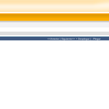
<<Anterior
|
Siguiente>>
+ Desplegar
|
- Plegar