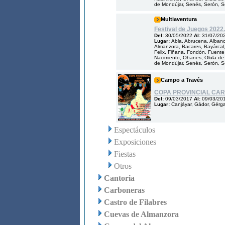
de Mondújar, Senés, Serón, Som
Multiaventura
Festival de Juegos 2022.
Del:
30/05/2022
Al:
31/07/20
Lugar:
Abla, Abrucena, Albanch
Almanzora, Bacares, Bayárcal, 
Felix, Fiñana, Fondón, Fuente V
Nacimiento, Ohanes, Olula de 
de Mondújar, Senés, Serón, Som
Campo a Través
COPA PROVINCIAL CA
Del:
09/03/2017
Al:
09/03/20
Lugar:
Canjáyar, Gádor, Gérga
Espectáculos
Exposiciones
Fiestas
Otros
Cantoria
Carboneras
Castro de Filabres
Cuevas de Almanzora