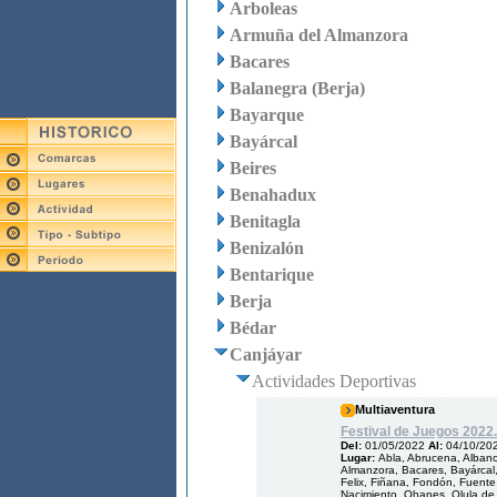
Arboleas
Armuña del Almanzora
Bacares
Balanegra (Berja)
Bayarque
Bayárcal
Beires
Benahadux
Benitagla
Benizalón
Bentarique
Berja
Bédar
Canjáyar
Actividades Deportivas
Multiaventura
Festival de Juegos 2022.
Del:
01/05/2022
Al:
04/10/20
Lugar:
Abla, Abrucena, Albanch
Almanzora, Bacares, Bayárcal, 
Felix, Fiñana, Fondón, Fuente V
Nacimiento, Ohanes, Olula de 