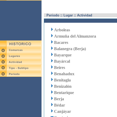
Periodo :: Lugar :: Actividad
Arboleas
Armuña del Almanzora
Bacares
Balanegra (Berja)
Bayarque
Bayárcal
Beires
Benahadux
Benitagla
Benizalón
Bentarique
Berja
Bédar
Canjáyar