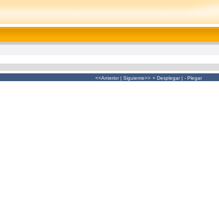
<<Anterior
|
Siguiente>>
+ Desplegar
|
- Plegar