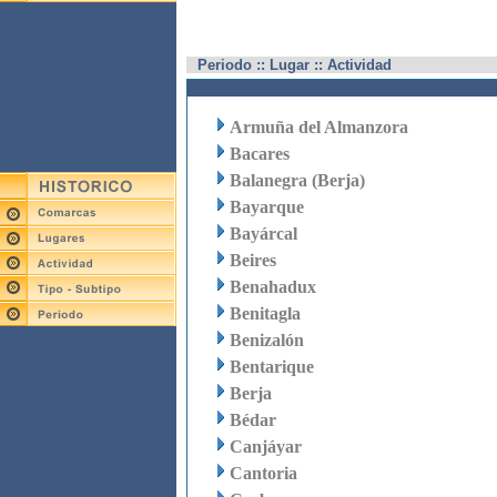
Periodo :: Lugar :: Actividad
Armuña del Almanzora
Bacares
Balanegra (Berja)
Bayarque
Bayárcal
Beires
Benahadux
Benitagla
Benizalón
Bentarique
Berja
Bédar
Canjáyar
Cantoria