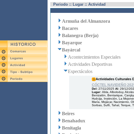
Periodo :: Lugar :: Actividad
Armuña del Almanzora
Bacares
Balanegra (Berja)
Bayarque
Bayárcal
Acontecimientos Especiales
Actividades Deportivas
Espectáculos
Actividades Culturales 
CÓCTEL NAVIDEÑO 202
Del:
27/11/2025
Al:
29/12/20
Lugar:
Abla, Alboloduy, Alcole
Benizalón, Bentarique, Canjáya
Huécija, Instinción, La Mojoner
María, Mojácar, Nacimiento, O
Sorbas, Suflí, Tahal, Terque, T
Beires
Benahadux
Benitagla