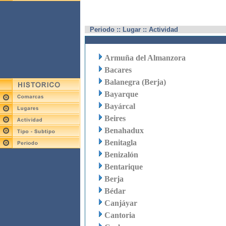
Periodo :: Lugar :: Actividad
Armuña del Almanzora
Bacares
Balanegra (Berja)
Bayarque
Bayárcal
Beires
Benahadux
Benitagla
Benizalón
Bentarique
Berja
Bédar
Canjáyar
Cantoria