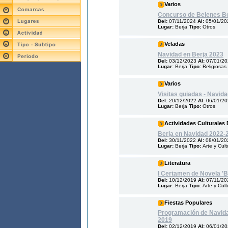
Varios
Concurso de Belenes Be
Del:
07/11/2024
Al:
05/01/20
Lugar:
Berja
Tipo:
Otros
Veladas
Navidad en Berja 2023
Del:
03/12/2023
Al:
07/01/2
Lugar:
Berja
Tipo:
Religiosas
Varios
Visitas guiadas - Navid
Del:
20/12/2022
Al:
06/01/2
Lugar:
Berja
Tipo:
Otros
Actividades Culturales 
Berja en Navidad 2022-
Del:
30/11/2022
Al:
08/01/20
Lugar:
Berja
Tipo:
Arte y Cult
Literatura
I Certamen de Novela 'B
Del:
10/12/2019
Al:
07/11/20
Lugar:
Berja
Tipo:
Arte y Cult
Fiestas Populares
Programación de Navid
2019
Del:
02/12/2019
Al:
06/01/2