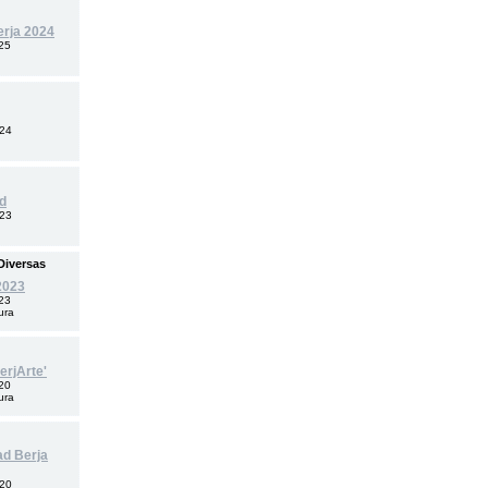
rja 2024
25
024
ad
023
Diversas
2023
23
ura
erjArte'
20
ura
ad Berja
020