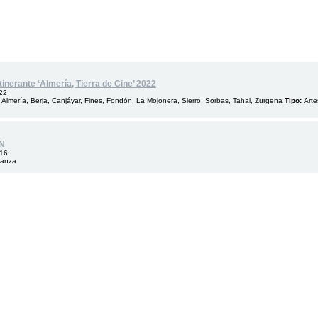
tinerante ‘Almería, Tierra de Cine’ 2022
22
Almería, Berja, Canjáyar, Fines, Fondón, La Mojonera, Sierro, Sorbas, Tahal, Zurgena
Tipo:
Arte
N
016
Danza