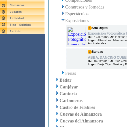
Competiciones
Congresos y Jornadas
Espectáculos
Exposiciones
Arte Digital
Exposición Fotográfica I
Del:
12/07/2022
Al:
11/12/20
Lugar:
Albanchez, Alhama de 
Audiovisuales
Bandas
ABBA. DANCING QUEE
Del:
09/12/2016
Al:
09/12/2
Lugar:
Berja
Tipo:
Música y 
Ferias
Bédar
Canjáyar
Cantoria
Carboneras
Castro de Filabres
Cuevas de Almanzora
Cuevas del Almanzora