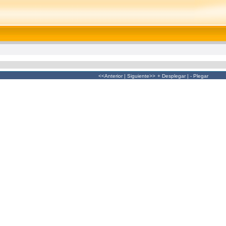
<<Anterior
|
Siguiente>>
+ Desplegar
|
- Plegar