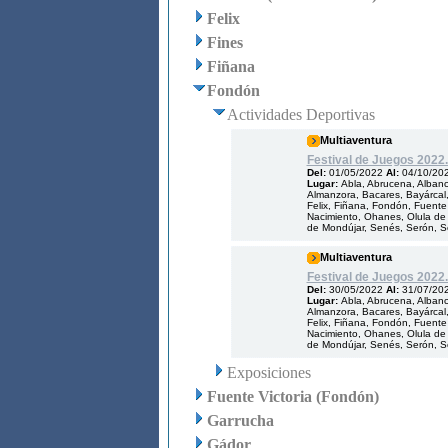
Felix
Fines
Fiñana
Fondón
Actividades Deportivas
Multiaventura
Festival de Juegos 2022.
Del:
01/05/2022
Al:
04/10/20
Lugar:
Abla, Abrucena, Albanch
Almanzora, Bacares, Bayárcal, 
Felix, Fiñana, Fondón, Fuente V
Nacimiento, Ohanes, Olula de 
de Mondújar, Senés, Serón, Som
Multiaventura
Festival de Juegos 2022.
Del:
30/05/2022
Al:
31/07/20
Lugar:
Abla, Abrucena, Albanch
Almanzora, Bacares, Bayárcal, 
Felix, Fiñana, Fondón, Fuente V
Nacimiento, Ohanes, Olula de 
de Mondújar, Senés, Serón, Som
Exposiciones
Fuente Victoria (Fondón)
Garrucha
Gádor