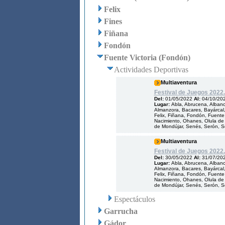
Felix
Fines
Fiñana
Fondón
Fuente Victoria (Fondón)
Actividades Deportivas
Multiaventura
Festival de Juegos 2022.
Del:
01/05/2022
Al:
04/10/20
Lugar:
Abla, Abrucena, Albanch
Almanzora, Bacares, Bayárcal, 
Felix, Fiñana, Fondón, Fuente V
Nacimiento, Ohanes, Olula de 
de Mondújar, Senés, Serón, Som
Multiaventura
Festival de Juegos 2022.
Del:
30/05/2022
Al:
31/07/20
Lugar:
Abla, Abrucena, Albanch
Almanzora, Bacares, Bayárcal, 
Felix, Fiñana, Fondón, Fuente V
Nacimiento, Ohanes, Olula de 
de Mondújar, Senés, Serón, Som
Espectáculos
Garrucha
Gádor