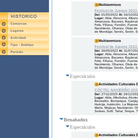
Multiaventura
Festival de Juegos 2022.
Del:
01/05/2022
Al:
04/10/20
Lugar:
Abla, Abrucena, Albanch
Almanzora, Bacares, Bayárcal, 
Felix, Fiñana, Fondón, Fuente V
Nacimiento, Ohanes, Olula de 
de Mondújar, Senés, Serón, Som
Multiaventura
Festival de Juegos 2022.
Del:
30/05/2022
Al:
31/07/20
Lugar:
Abla, Abrucena, Albanch
Almanzora, Bacares, Bayárcal, 
Felix, Fiñana, Fondón, Fuente V
Nacimiento, Ohanes, Olula de 
de Mondújar, Senés, Serón, Som
Espectáculos
Actividades Culturales 
CÓCTEL NAVIDEÑO 202
Del:
27/11/2025
Al:
29/12/20
Lugar:
Abla, Alboloduy, Alcole
Benizalón, Bentarique, Canjáya
Huécija, Instinción, La Mojoner
María, Mojácar, Nacimiento, O
Sorbas, Suflí, Tahal, Terque, T
Benahadux
Espectáculos
Actividades Culturales 