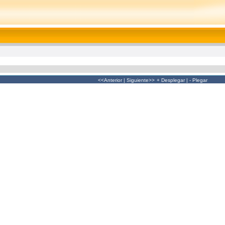
<<Anterior
|
Siguiente>>
+ Desplegar
|
- Plegar